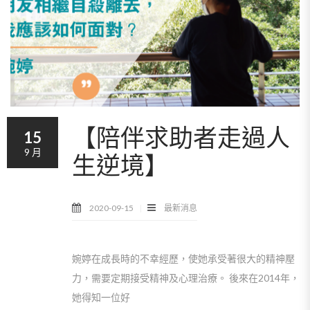
【陪伴求助者走過人
15
9 月
生逆境】
2020-09-15
最新消息
婉婷在成長時的不幸經歷，使她承受著很大的精神壓
力，需要定期接受精神及心理治療。 後來在2014年，
她得知一位好