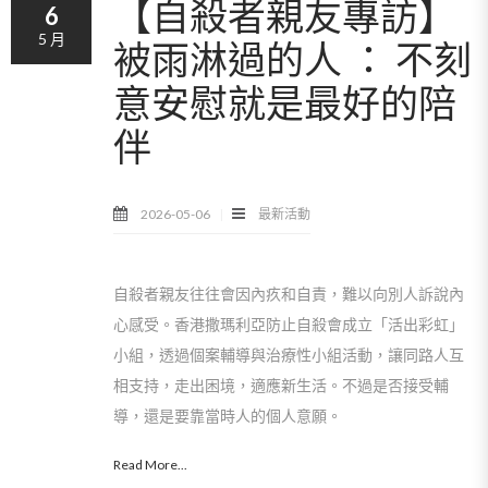
【自殺者親友專訪】
6
5 月
被雨淋過的人 ： 不刻
意安慰就是最好的陪
伴
2026-05-06
最新活動
自殺者親友往往會因內疚和自責，難以向別人訴說內
心感受。香港撒瑪利亞防止自殺會成立「活出彩虹」
小組，透過個案輔導與治療性小組活動，讓同路人互
相支持，走出困境，適應新生活。不過是否接受輔
導，還是要靠當時人的個人意願。
Read More...