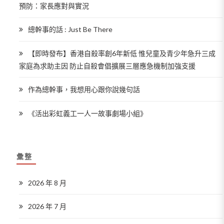
預防：家長應對與實況
總幹事的話 : Just Be There
【即時發布】香港自殺率創6年新低 惟兒童及青少年急升三成
家庭為求助主因 防止自殺會倡擴展三層應急機制加強支援
作為總幹事，我想用心跟你說幾句話
《活出彩虹義工一人一故事劇場小組》
彙整
2026 年 8 月
2026 年 7 月