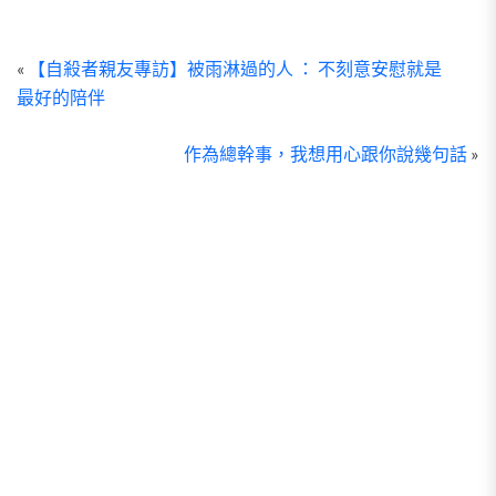
L
«
【自殺者親友專訪】被雨淋過的人 ： 不刻意安慰就是
C
最好的陪伴
作為總幹事，我想用心跟你說幾句話
»