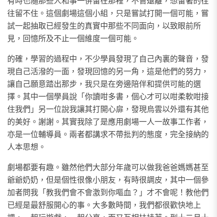
有時也隨那些人和事一併留在那裡，不曾遠離，想留著的往
往留不住。這個劇場這個小組，只是嘗試打開一個可能，嘗
試一起抽取已經發生的真實中那些不同面向，以致眼前所
見，回憶所及不止一個維度一個可能。
的確，學習的過程中，不少學員發現了自己內裏的聲音，發
現自己活潑的一面，發現回憶的另一角，這是他們的努力，
讓自己願意踏出那步，我只是在旁邊陪伴和提供可能的選
擇。其中一個學員說「你讀咁多書，個心才可以咁柔軟咁接
住我們」另一位說我讓其打開心扉，發現烏雲以外還有其他
的美好。謝謝。其實我除了是應用劇場一人一故事工作者，
亦是一位輔導員。兩者都講求不帶批判的態度，完全接納的
人本思想。
劇場都要有趣。雖然他們大部分年歲可以做我爸爸媽媽甚至
爺爺奶奶，但是個性很像小朋友，有時很調皮，其中一個參
加者問我「教我們會不會激到你嘔血？」才不會呢！教他們
已經是最舒服開心的事。大多數時間，我們都很歡快地上