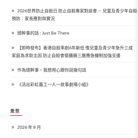
2026世界防止自殺日 防止自殺專家對談會 — 兒童及青少年自殺
預防：家長應對與實況
總幹事的話 : Just Be There
【即時發布】香港自殺率創6年新低 惟兒童及青少年急升三成
家庭為求助主因 防止自殺會倡擴展三層應急機制加強支援
作為總幹事，我想用心跟你說幾句話
《活出彩虹義工一人一故事劇場小組》
彙整
2026 年 8 月