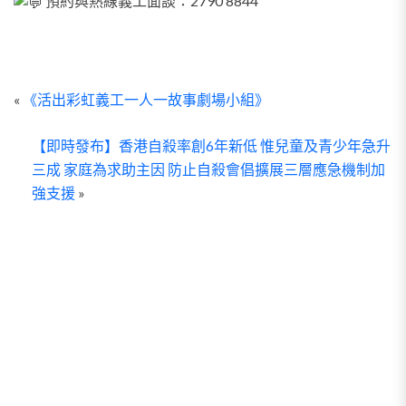
預約與熱線義工面談：2790 8844
Leave
«
《活出彩虹義工一人一故事劇場小組》
Comment
【即時發布】香港自殺率創6年新低 惟兒童及青少年急升
三成 家庭為求助主因 防止自殺會倡擴展三層應急機制加
在瀏
強支援
»
覽器
中儲
存顯
示名
稱、
電子
郵件
地址
及個