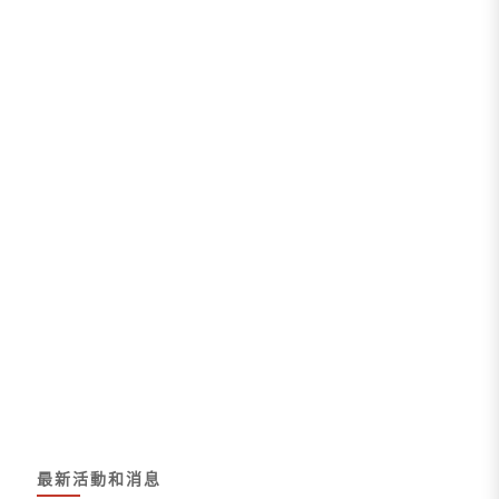
人網
站網
址，
以供
下次
發佈
留言
時使
用。
最新活動和消息